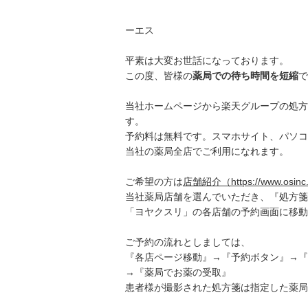
株式
ーエス
平素は大変お世話になっております。
この度、皆様の
薬局での待ち時間を短縮
で
当社ホームページから楽天グループの処方
す。
予約料は無料です。スマホサイト、パソコ
当社の薬局全店でご利用になれます。
ご希望の方は
店舗紹介（https://www.osinc.co
当社薬局店舗を選んでいただき、『処方箋
「ヨヤクスリ」の各店舗の予約画面に移動
ご予約の流れとしましては、
『各店ページ移動』→『予約ボタン』→『
→『薬局でお薬の受取』
患者様が撮影された処方箋は指定した薬局