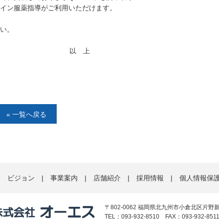
イン服薬指導がご利用いただけます。
い。
 上
« 一覧へ戻る
|
ビジョン
|
事業案内
|
店舗紹介
|
採用情報
|
個人情報保
〒802-0062 福岡県北九州市小倉北区片野新
TEL：093-932-8510 FAX：093-932-851