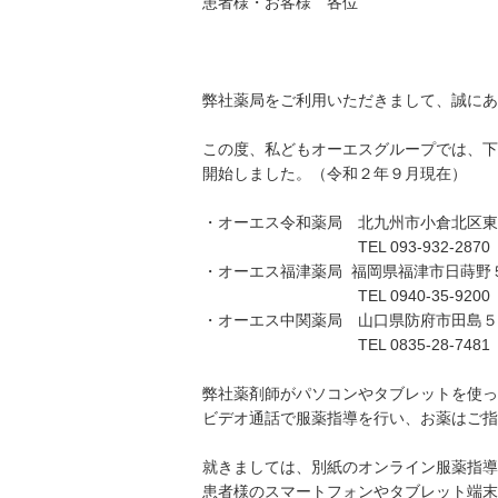
患者様・お客様 各位
株式会社
弊社薬局をご利用いただきまして、誠にあ
この度、私どもオーエスグループでは、下
開始しました。（令和２年９月現在）
・オーエス令和薬局 北九州市小倉北区東
TEL 093-932-2870 FAX 0
・オーエス福津薬局 福岡県福津市日蒔野
TEL 0940-35-9200 FAX 0
・オーエス中関薬局 山口県防府市田島５
TEL 0835-28-7481 FAX 0
弊社薬剤師がパソコンやタブレットを使っ
ビデオ通話で服薬指導を行い、お薬はご指
就きましては、別紙のオンライン服薬指導
患者様のスマートフォンやタブレット端末